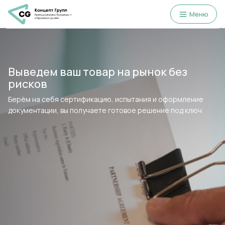
Меню
Выведем ваш товар на рынок без
рисков
Полный цикл сопровождения
Берём на себя сертификацию, испытания и оформление
проекта в сжатые сроки
документации, вы получаете готовое решение под ключ