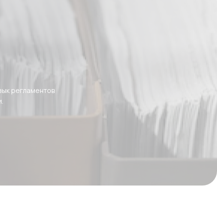
зык регламентов
.