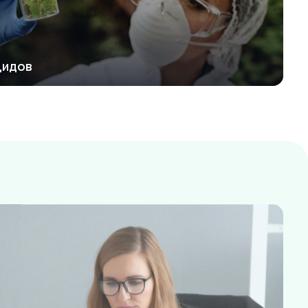
цидов