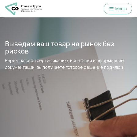
Меню
Выведем ваш товар на рынок без
рисков
Полный цикл сопровождения
Берём на себя сертификацию, испытания и оформление
проекта в сжатые сроки
документации, вы получаете готовое решение под ключ