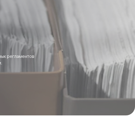
зык регламентов
.