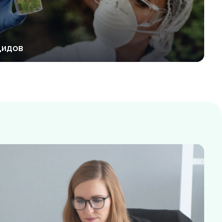
цидов